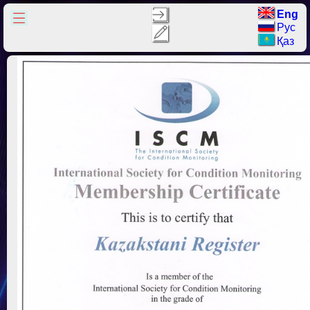
Eng
Рус
Қаз